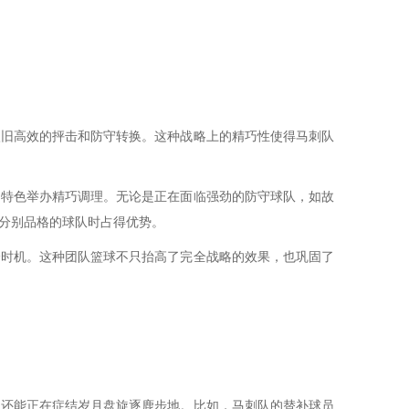
旧高效的抨击和防守转换。这种战略上的精巧性使得马刺队
特色举办精巧调理。无论是正在面临强劲的防守球队，如故
分别品格的球队时占得优势。
时机。这种团队篮球不只抬高了完全战略的效果，也巩固了
，还能正在症结岁月盘旋逐鹿步地。比如，马刺队的替补球员