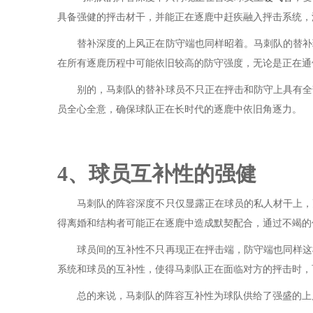
具备强健的抨击材干，并能正在逐鹿中赶疾融入抨击系统，
替补深度的上风正在防守端也同样昭着。马刺队的替补球
在所有逐鹿历程中可能依旧较高的防守强度，无论是正在通
别的，马刺队的替补球员不只正在抨击和防守上具有全部
员全心全意，确保球队正在长时代的逐鹿中依旧角逐力。
4、球员互补性的强健
马刺队的阵容深度不只仅显露正在球员的私人材干上，更
得离婚和结构者可能正在逐鹿中造成默契配合，通过不竭的
球员间的互补性不只再现正在抨击端，防守端也同样这样
系统和球员的互补性，使得马刺队正在面临对方的抨击时，
总的来说，马刺队的阵容互补性为球队供给了强盛的上风