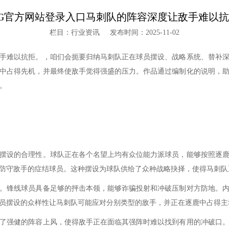
G官方网站登录入口马刺队的阵容深度让敌手难以
栏目：行业资讯
发布时间：2025-11-02
难以抗拒。，咱们会扼要归纳马刺队正在球员摆设、战略系统、替补深
中占得先机，并最终使敌手觉得强盛的压力。作品通过编制化的说明，
。
设的合理性。球队正在各个名望上均有众位能力派球员，能够按照逐鹿
防守敌手的症结球员。这种摆设为球队供给了众种战略抉择，使得马刺队
锋线球员具备足够的抨击本领，能够诈骗投射和冲破压制对方防地。内
员摆设的众样性让马刺队可能应对分别类型的敌手，并正在逐鹿中占得主
强健的阵容上风，使得敌手正在面临其强阵时难以找到有用的冲破口。