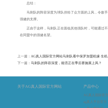
总结：
马刺队的阵容深度为球队供给了众方面的上风，令敌手难
强健的支撑。
正由于这样，马刺队正在面临其他强队时，可能通过不竭
在同盟中的强健名望。
上一篇：
AG真人国际官方网站马刺队看中保罗加盟机缘 生机
下一篇：
马刺队的阵容深度，能否正在季后赛施展上风？
关于AG真人国际官方网站
产品中心
AG真人国际官
ag真人平台官方