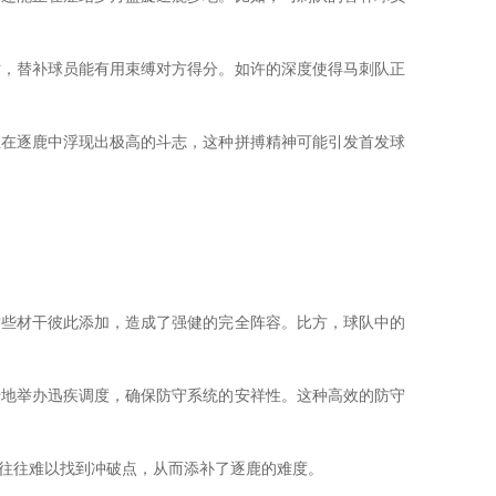
，替补球员能有用束缚对方得分。如许的深度使得马刺队正
在逐鹿中浮现出极高的斗志，这种拼搏精神可能引发首发球
些材干彼此添加，造成了强健的完全阵容。比方，球队中的
地举办迅疾调度，确保防守系统的安祥性。这种高效的防守
往往难以找到冲破点，从而添补了逐鹿的难度。