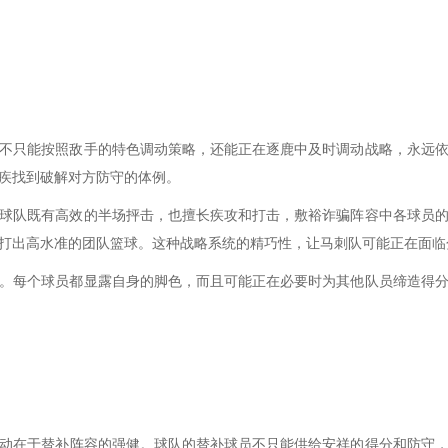
只能按照敌手的特色调动策略，还能正在逐鹿中及时调动战略，永远依
疾找到破解对方防守的体例。
队既有高效的半场抨击，也擅长疾攻和打击，敷裕诈骗阵容中各球员的
打出高水准的团队篮球。这种战略系统的精巧性，让马刺队可能正在面临
每个球员都显露自身的脚色，而且可能正在必要时为其他队员缔造得分
动在于替补阵容的强健。球队的替补球员不只能供给安祥的得分和防守