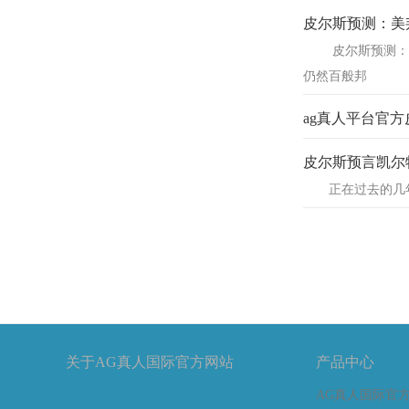
皮尔斯预测：美
皮尔斯预测：美
仍然百般邦
ag真人平台官
皮尔斯预言凯尔
正在过去的几年里，
关于AG真人国际官方网站
产品中心
AG真人国际官