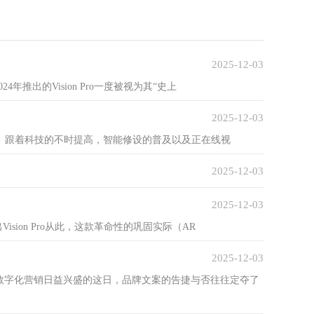
2025-12-03
推出的Vision Pro一度被视为其“史上
2025-12-03
错过 跟着科技的不时提高，智能修设的普及以及正在线视
2025-12-03
2025-12-03
ion Pro从此，这款革命性的巩固实际（AR
2025-12-03
数字化营销日益兴盛的这日，品牌文案的告捷与否往往定夺了