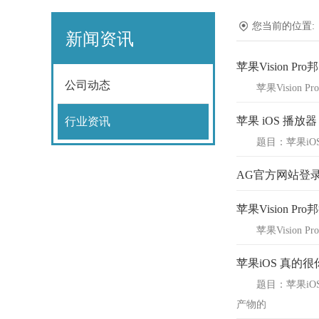
您当前的位置
新闻资讯
苹果Vision P
公司动态
苹果Vision 
苹果 iOS 播放器 I
行业资讯
题目：苹果iOS
AG官方网站登录入
苹果Vision P
苹果Vision 
苹果iOS 真的
题目：苹果iOS
产物的