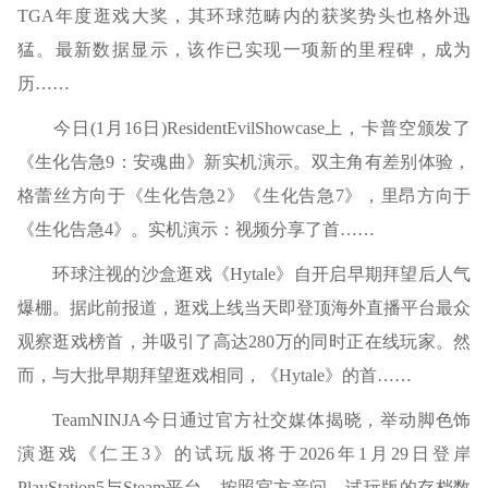
TGA年度逛戏大奖，其环球范畴内的获奖势头也格外迅
猛。最新数据显示，该作已实现一项新的里程碑，成为
历……
今日(1月16日)ResidentEvilShowcase上，卡普空颁发了
《生化告急9：安魂曲》新实机演示。双主角有差别体验，
格蕾丝方向于《生化告急2》《生化告急7》，里昂方向于
《生化告急4》。实机演示：视频分享了首……
环球注视的沙盒逛戏《Hytale》自开启早期拜望后人气
爆棚。据此前报道，逛戏上线当天即登顶海外直播平台最众
观察逛戏榜首，并吸引了高达280万的同时正在线玩家。然
而，与大批早期拜望逛戏相同，《Hytale》的首……
TeamNINJA今日通过官方社交媒体揭晓，举动脚色饰
演逛戏《仁王3》的试玩版将于2026年1月29日登岸
PlayStation5与Steam平台。按照官方音问，试玩版的存档数