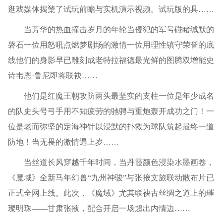
逛戏媒体揭橥了试玩前瞻与实机演示视频。试玩版的具……
当芳华的热血撞击岁月的年轮当侵犯的军号碰睹缄默的
磐石一位用怒吼点燃梦剧场的激情一位用理性镇守荣誉的底
线他们的身影早已雕刻成老特拉福德最光鲜的图腾双增能史
诗韦恩·鲁尼即将联袂……
他们是红魔王朝攻防两头最坚实的支柱一位是年少成名
的队史头号弓手用不知疲劳的驰骋与重炮轰开成功之门！一
位是老而弥坚的定海神针以浸默的扑救为球队筑起最终一道
防地！当无畏的激情遇上岁……
当丝道长风穿越千年时间，当丹霞颜色浸染水墨画卷，
《魔域》全新马年幻兽“九州神骏”与张掖文旅联动散布片已
正式全网上线。此次，《魔域》尤其联袂古丝绸之道上的璀
璨明珠——甘肃张掖，配合开启一场超出内情边……