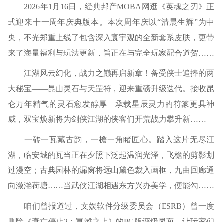
2026年1月16日，经典邦产MOBA网逛《英魂之刃》正
式迎来十一周年庆典版本。本次周年庆以“清晨生辉”为中
央，不光郑重上线了包含深入寰宇观的全新套系皮肤，更带
来了海量福利与玩法更新，旨正在与完全玩家配合道贺……
江湖风云幻化，战力之巅再启新章！备受侠士追捧的两
大秘宝——昆山灵石与天罡符，迎来重磅升级迭代。接收昆
仑万年精气的灵石愈发醇厚，承载星辰灵力的符篆更具神
威，双宝焕新将为剑侠江湖的侠客们开荒战力攀升新……
一砖一瓦藏古韵，一檐一角睹匠心。踏入这片无尽江
湖，临安城的瓦当正在夕照下泛起温润光泽，飞檐的剪影划
过漫空；古典园林的漏窗将远山黛色裁入画框，九曲回廊通
向潋滟荷塘……当武侠江湖相遇东方兴办美学，便能勾……
咱们曾报道过，文娱软件分级委员会（ESRB）曾一度
删除《衰亡停止2：冥滩之上》的PC版评级界面，让玩家们