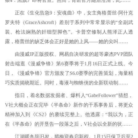
条4：黑旗》即将官宣。然而，育碧官方随后澄清，此……
正在《生化告急9：安魂曲》中，女主角格蕾丝·阿什克
罗夫特（GraceAshcroft）差别于系列中常常显示的“全副武
装、枪法娴熟的奸细型脚色”。卡普空修制人熊泽正人透
露，格蕾丝的缺乏体会正好是她的上风——她的尖叫……
由漫威IP正版授权、网易自决研发的超等豪杰PVP团队
射击端逛《漫威争锋》第6赛季将于1月16日正式上线。今
日，《漫威争锋》官方颁发了S6.0赛季的完善策划，海量精
巧实质揭晓期近。同时，毒液与蜘蛛侠的全新联动制……
指日，着名数据发掘者、爆料人“GabeFollower”猜想，
V社大概会正在完毕《半条命》新作的干系事务后，将更众
精神加入到《CS2》的赓续完整上。他透露：“我以为，正
在《半条命》的开垦告一段落之后，V社会以全新的状……
江湖暖冬辞旧岁，腊梅迎春启新程。1月15日保卫后至2