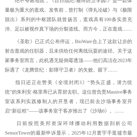
绝不夸诞地说，《百日战纪-最终防卫学园-》是一款体
量极为重大的逛戏。发售前，曾打制《弹丸论破》与《极限
脱出》系列的中枢团队就曾扬言，逛戏具有100条实质充
沛、足以被视作真下场的分裂道线。而方今，正在逛戏……
《圣歌》已正式公布停运，BioWare合上了这款让步的
射击逛戏的任职器，且未供给任何离线玩耍的途径。关于这
家事务室而言，此机遇无疑倒霉透顶——他们高洁在2023年
际遇了《龙腾世纪：影障守卫者》的失败。眼下……
指日还正在赞美《全境封闭3》“势头正盛，潜力统
统”的朱利安·格里蒂已从育碧去职。这位曾负责Massive事务
室该系列实践修制人的开垦者，现已前去沙场事务室开
启“新征程”——该事务室于客岁推出了《沙场6》。……
日前按照美邦资深环球挪动利用数据剖析公司
SensorTower的最新申诉显示，2025年12月寰宇手逛墟市最