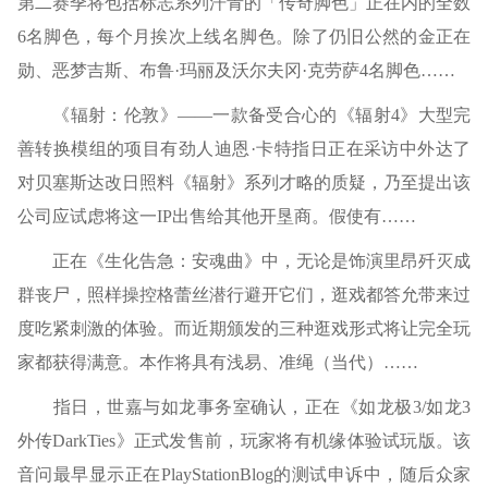
第二赛季将包括标志系列汗青的「传奇脚色」正在内的全数
6名脚色，每个月挨次上线名脚色。除了仍旧公然的金正在
勋、恶梦吉斯、布鲁·玛丽及沃尔夫冈·克劳萨4名脚色……
《辐射：伦敦》——一款备受合心的《辐射4》大型完
善转换模组的项目有劲人迪恩·卡特指日正在采访中外达了
对贝塞斯达改日照料《辐射》系列才略的质疑，乃至提出该
公司应试虑将这一IP出售给其他开垦商。假使有……
正在《生化告急：安魂曲》中，无论是饰演里昂歼灭成
群丧尸，照样操控格蕾丝潜行避开它们，逛戏都答允带来过
度吃紧刺激的体验。而近期颁发的三种逛戏形式将让完全玩
家都获得满意。本作将具有浅易、准绳（当代）……
指日，世嘉与如龙事务室确认，正在《如龙极3/如龙3
外传DarkTies》正式发售前，玩家将有机缘体验试玩版。该
音问最早显示正在PlayStationBlog的测试申诉中，随后众家