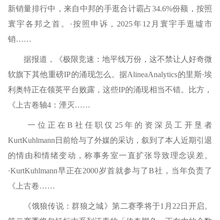
新销量排行中，来自中邦的手逛合计霸占34.6%份额，按照
寰宇各邦之首。·按照申诉，2025年12月寰宇手逛墟市
销……
据报道，《极限竞速：地平线万份，这不禁让人好奇微
软旗下其他重磅IP的涌现怎么。据AlineaAnalytics的里斯·埃
利奥特正在领英平台败露，这些IP的涌现相当不错。比方，
《上古卷轴4：湮灭……
一位正在B社任职仅25年的资深员工开垦者
KurtKuhlmann日前给与了外媒的采访，叙到了本人近期引退
的情由和情绪变动，称事务室一直扩张导致理念误差。
·KurtKuhlmann早正在2000岁首就参与了B社，当年负责了
《上古卷……
《饿狼传说：群狼之城》第二赛季将于1月22日开启。