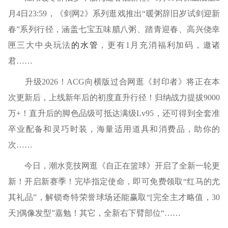
月4日23:59，《剑网2》系列逛戏推出“暖粥辞旧岁试剑迎新
春”系列行径，涵盖七宝五味腊八粥、踏青迎春、高兴侥幸
匣三大中央玩法
的水管
，更有1月充消福利加码，邀诸
君……
升级2026！ACG向横版过合网逛《封印者》将正在本
次更新后，上线新年后的初度直升行径！归纳战力提拔9000
万+！直升后的脚色品级可抵达满级Lv95，还可得到全套准
卒业配备和灵巧时装，海量适用道具和消费品，助你的
次……
今日，潮水竞技网逛《自正在篮球》开启了全新一轮更
新！开启新赛季！完毕指定使命，即可免费领取“红马的尤
其礼品”，解锁奇特荣誉球场还能赢取“[完全主才略值，30
天]偶像发型”嘉勉！其它，全新右下臂部位“……