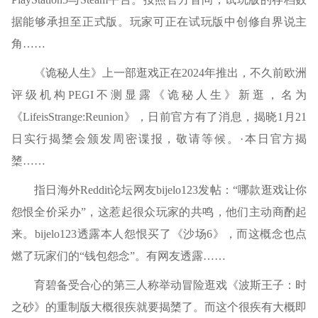
据能够承担至正式版。玩家可正在试玩版中创修自界说主
角……
《诡秘人生》上一部逛戏正在2024年推出，不久前欧洲
评级机构PEGI不测显露《诡秘人生》新逛，名为
《LifeisStrange:Reunion》，日前官方有了消息，揭晓1月21
日实行揭橥会颁发周密谍报，敬请等候。·本日官方揭
橥……
指日海外Reddit论坛网友bijelo123发帖：“哪款逛戏让你
怨恨全价采办”，这惹起很众玩家的共鸣，他们主动商酌起
来。bijelo123透露本人怨恨买了《沙场6》，而这概念也点
燃了玩家们的“钱包怨念”。有网友透露……
育碧备受合心的第三人称举动冒险逛戏《波斯王子：时
之砂》的重制版大概很疾就要揭橥了。而这个很疾有大概即