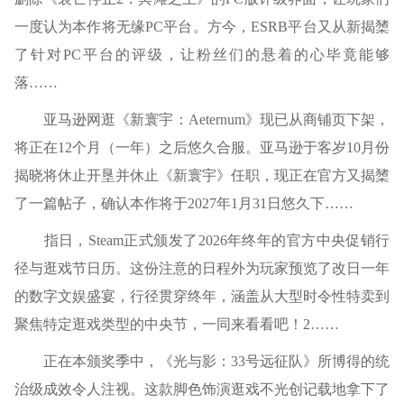
一度认为本作将无缘PC平台。方今，ESRB平台又从新揭橥
了针对PC平台的评级，让粉丝们的悬着的心毕竟能够
落……
亚马逊网逛《新寰宇：Aeternum》现已从商铺页下架，
将正在12个月（一年）之后悠久合服。亚马逊于客岁10月份
揭晓将休止开垦并休止《新寰宇》任职，现正在官方又揭橥
了一篇帖子，确认本作将于2027年1月31日悠久下……
指日，Steam正式颁发了2026年终年的官方中央促销行
径与逛戏节日历。这份注意的日程外为玩家预览了改日一年
的数字文娱盛宴，行径贯穿终年，涵盖从大型时令性特卖到
聚焦特定逛戏类型的中央节，一同来看看吧！2……
正在本颁奖季中，《光与影：33号远征队》所博得的统
治级成效令人注视。这款脚色饰演逛戏不光创记载地拿下了