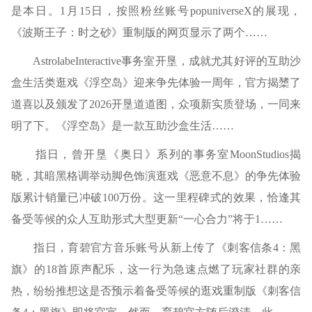
是本日。1月15日，按照粉丝账号popuniverseX的展现，
《波斯王子：时之砂》重制版的网页显示了两个……
AstrolabeInteractive事务室开垦，成就尤其好评的互助沙
盒生活类逛戏《浮空岛》迎来争先体验一周年，官方揭橥了
道喜以及颁发了2026开垦道道图，众项新实质登场，一同来
明了下。《浮空岛》是一款互助沙盒生活……
指日，曾开垦《奥日》系列的事务室MoonStudios揭
晓，其暗黑格调举动脚色饰演逛戏《恶意不息》的争先体验
版累计销量已冲破100万份。这一里程碑式的效果，恰逢其
备受等候的众人互助形式大型更新“一心合力”将于1……
指日，育碧官方音乐账号从新上传了《刺客信条4：黑
旗》的18首原声配乐，这一行为急速点燃了玩家社群的亲
热，纷纷推想这是否预示着备受等候的逛戏重制版《刺客信